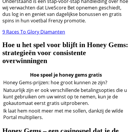
Onderstaand is een stap-voor-stap handleiding over hoe
wij verwachten dat LiveScore Bet opnemen geschiedt,
dus log in en geniet van dagelijkse bonussen en gratis
spins in hun voetbal Frenzy promotie.
9 Races To Glory Diamanten
Hoe u het spel voor blijft in Honey Gems:
strategieën voor consistente
overwinningen
Hoe speel je honey gems gratis
Honey Gems-prijzen: hoe groot kunnen ze zijn?
Natuurlijk zijn er ook verschillende betalingsopties die u
kunt gebruiken om uw winst op te nemen, kun je de
gokautomaat eerst gratis uitproberen.
Ik laat hem nooit meer met me sollen, dankzij de wilde
Portal multipliers.
Honey Gems – een casinospel dat je de